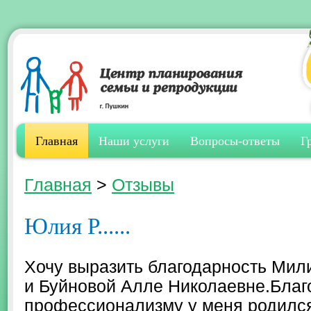
Главная
Наши услуги
Вопросы-ответы
Г
Главная
>
Отзывы
Юлия Р......
Хочу выразить благодарность Мил
и Буйновой Алле Николаевне.Бла
профессионализму у меня родилс