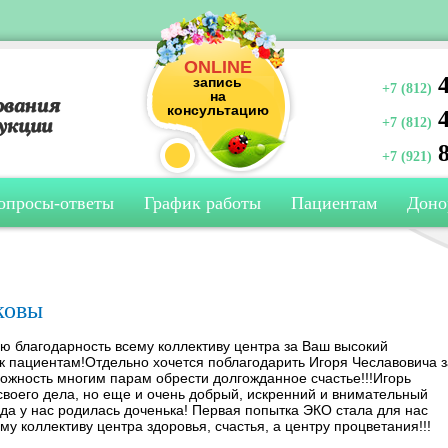
ONLINE
4
запись
+7 (812)
на
консультацию
4
+7 (812)
8
+7 (921)
опросы-ответы
График работы
Пациентам
Доно
ковы
ю благодарность всему коллективу центра за Ваш высокий
к пациентам!Отдельно хочется поблагодарить Игоря Чеславовича з
можность многим парам обрести долгожданное счастье!!!Игорь
воего дела, но еще и очень добрый, искренний и внимательный
ода у нас родилась доченька! Первая попытка ЭКО стала для нас
му коллективу центра здоровья, счастья, а центру процветания!!!