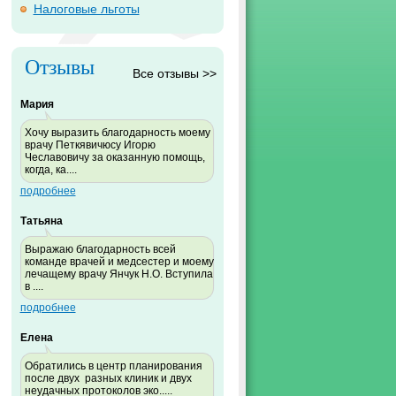
Налоговые льготы
Отзывы
Все отзывы >>
Мария
Хочу выразить благодарность моему
врачу Петкявичюсу Игорю
Чеславовичу за оказанную помощь,
когда, ка....
подробнее
Татьяна
Выражаю благодарность всей
команде врачей и медсестер и моему
лечащему врачу Янчук Н.О. Вступила
в ....
подробнее
Елена
Обратились в центр планирования
после двух разных клиник и двух
неудачных протоколов эко.....