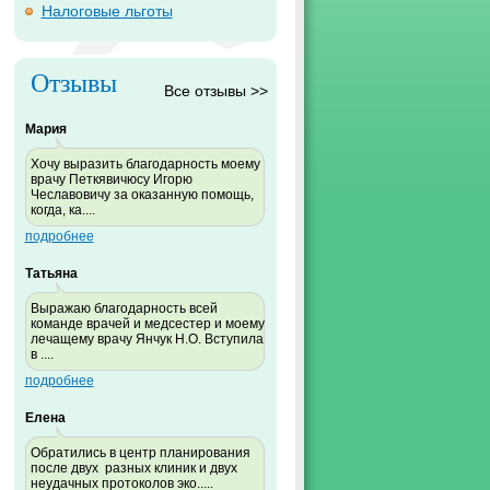
Налоговые льготы
Отзывы
Все отзывы >>
Мария
Хочу выразить благодарность моему
врачу Петкявичюсу Игорю
Чеславовичу за оказанную помощь,
когда, ка....
подробнее
Татьяна
Выражаю благодарность всей
команде врачей и медсестер и моему
лечащему врачу Янчук Н.О. Вступила
в ....
подробнее
Елена
Обратились в центр планирования
после двух разных клиник и двух
неудачных протоколов эко.....