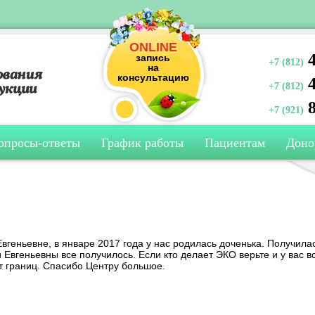
ONLINE
4
запись
+7 (812)
на
консультацию
4
+7 (812)
8
+7 (921)
опросы-ответы
График работы
Пациентам
Доно
геньевне, в январе 2017 года у нас родилась доченька. Получила
и Евгеньевны все получилось. Если кто делает ЭКО верьте и у вас в
т границ. Спасибо Центру большое.