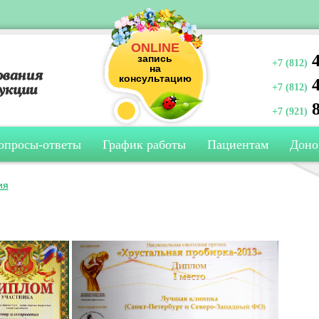
ONLINE
4
запись
+7 (812)
на
консультацию
4
+7 (812)
8
+7 (921)
опросы-ответы
График работы
Пациентам
Доно
ия