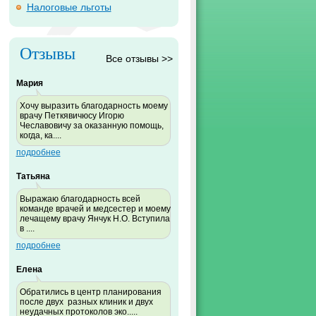
Налоговые льготы
Отзывы
Все отзывы >>
Мария
Хочу выразить благодарность моему
врачу Петкявичюсу Игорю
Чеславовичу за оказанную помощь,
когда, ка....
подробнее
Татьяна
Выражаю благодарность всей
команде врачей и медсестер и моему
лечащему врачу Янчук Н.О. Вступила
в ....
подробнее
Елена
Обратились в центр планирования
после двух разных клиник и двух
неудачных протоколов эко.....