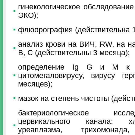
гинекологическое обследование
ЭКО);
флюорография (действительна 1 
анализ крови на ВИЧ, RW, на н
В, С (действительны 3 месяца);
определение Ig G и M к то
цитомегаловирусу, вирусу гер
месяцев);
мазок на степень чистоты (дейст
бактериологическое иссл
цервикального канала: хл
уреаплазма, трихомонада