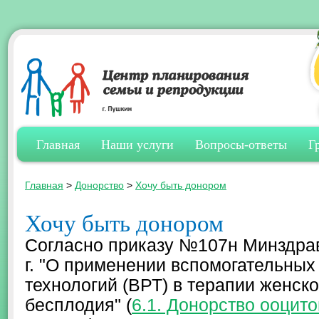
Главная
Наши услуги
Вопросы-ответы
Г
Главная
>
Донорство
>
Хочу быть донором
Хочу быть донором
Согласно приказу №107н Минздрав
г. "О применении вспомогательных
технологий (ВРТ) в терапии женско
бесплодия" (
6.1. Донорство ооцито