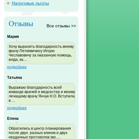
Налоговые льготы
Отзывы
Все отзывы >>
Мария
Хочу выразить благодарность моему
врачу Петкявичюсу Игорю
Чеславовичу за оказанную помощь,
когда, ка....
подробнее
Татьяна
Выражаю благодарность всей
команде врачей и медсестер и моему
лечащему врачу Янчук Н.О. Вступила
в ....
подробнее
Елена
Обратились в центр планирования
после двух разных клиник и двух
неудачных протоколов эко.....