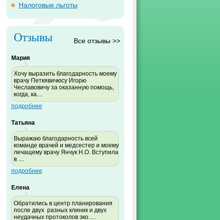
Налоговые льготы
Отзывы
Все отзывы >>
Мария
Хочу выразить благодарность моему
врачу Петкявичюсу Игорю
Чеславовичу за оказанную помощь,
когда, ка....
подробнее
Татьяна
Выражаю благодарность всей
команде врачей и медсестер и моему
лечащему врачу Янчук Н.О. Вступила
в ....
подробнее
Елена
Обратились в центр планирования
после двух разных клиник и двух
неудачных протоколов эко.....