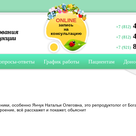
ONLINE
4
запись
+7 (812)
на
консультацию
4
+7 (812)
8
+7 (921)
опросы-ответы
График работы
Пациентам
Доно
ики, особенно Янчук Натальи Олеговна, это репродуктолог от Бога
роение, всё расскажет и покажет, обьяснит